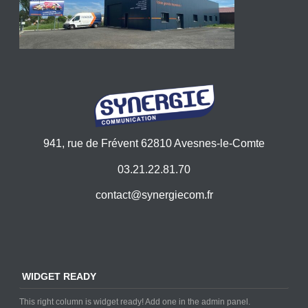
941, rue de Frévent 62810 Avesnes-le-Comte
03.21.22.81.70
contact@synergiecom.fr
WIDGET READY
This right column is widget ready! Add one in the admin panel.